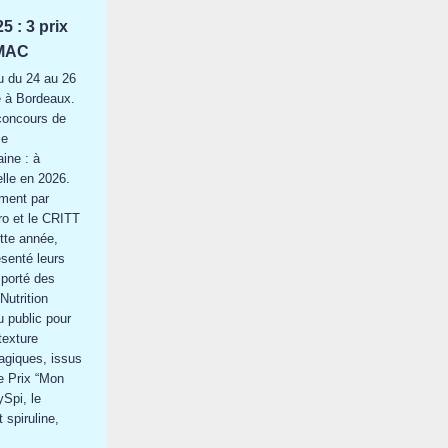
 : 3 prix
SMAC
u du 24 au 26
e à Bordeaux.
concours de
le
ine : à
lle en 2026.
ement par
o et le CRITT
tte année,
senté leurs
mporté des
Nutrition
u public pour
texture
agiques, issus
e Prix “Mon
ySpi, le
 spiruline,