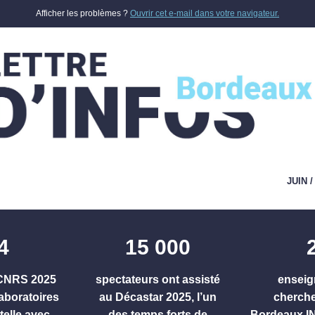
Afficher les problèmes ?
Ouvrir cet e-mail dans votre navigateur.
JUIN 
4
15 000
 CNRS 2025
spectateurs ont assisté
enseig
laboratoires
au Décastar 2025, l’un
cherch
telle avec
des temps forts de
Bordeaux 