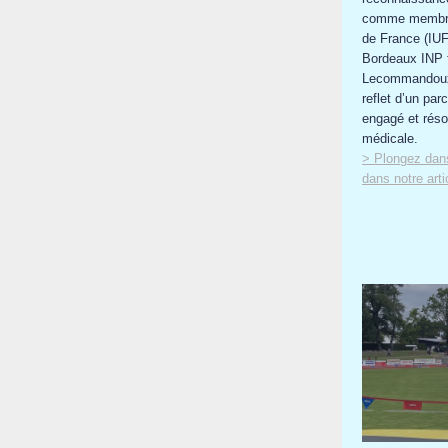
comme membre s
de France (IUF
Bordeaux INP f
Lecommandoux 
reflet d’un par
engagé et réso
médicale.
> Plongez dan
dans notre art