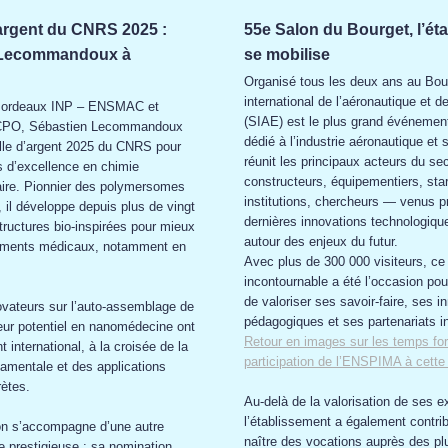
’argent du CNRS 2025 :
55e Salon du Bourget, l’ét
 Lecommandoux à
se mobilise
Organisé tous les deux ans au Bour
international de l’aéronautique et d
 Bordeaux INP – ENSMAC et
(SIAE) est le plus grand événemen
LCPO, Sébastien Lecommandoux
dédié à l’industrie aéronautique et s
ille d’argent 2025 du CNRS pour
réunit les principaux acteurs du s
 d’excellence en chimie
constructeurs, équipementiers, star
ire. Pionnier des polymersomes
institutions, chercheurs — venus p
 il développe depuis plus de vingt
dernières innovations technologiqu
ructures bio-inspirées pour mieux
autour des enjeux du futur.
itements médicaux, notamment en
Avec plus de 300 000 visiteurs, ce
incontournable a été l’occasion p
de valoriser ses savoir-faire, ses i
vateurs sur l’auto-assemblage de
pédagogiques et ses partenariats in
eur potentiel en nanomédecine ont
Retour en images sur les temps for
international, à la croisée de la
participation de l’ENSPIMA à cette 
amentale et des applications
rètes.
Au-delà de la valorisation de ses e
l’établissement a également contrib
ion s’accompagne d’une autre
naître des vocations auprès des pl
 prestigieuse : sa nomination