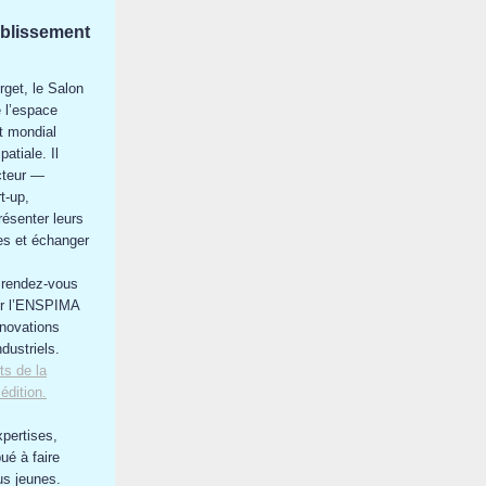
ablissement
get, le Salon
e l’espace
t mondial
patiale. Il
ecteur —
t-up,
résenter leurs
es et échanger
 rendez-vous
our l’ENSPIMA
nnovations
dustriels.
ts de la
édition.
xpertises,
ué à faire
us jeunes.