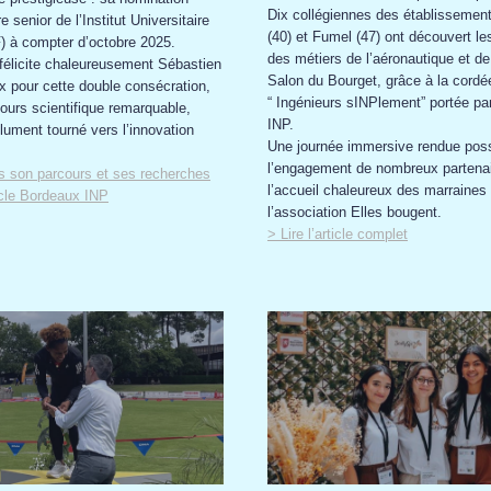
Dix collégiennes des établissemen
enior de l’Institut Universitaire
(40) et Fumel (47) ont découvert le
) à compter d’octobre 2025.
des métiers de l’aéronautique et de
élicite chaleureusement Sébastien
Salon du Bourget, grâce à la cordée
pour cette double consécration,
“ Ingénieurs sINPlement” portée p
cours scientifique remarquable,
INP.
lument tourné vers l’innovation
Une journée immersive rendue poss
l’engagement de nombreux partenai
s son parcours et ses recherches
l’accueil chaleureux des marraines
icle Bordeaux INP
l’association Elles bougent.
> Lire l’article complet