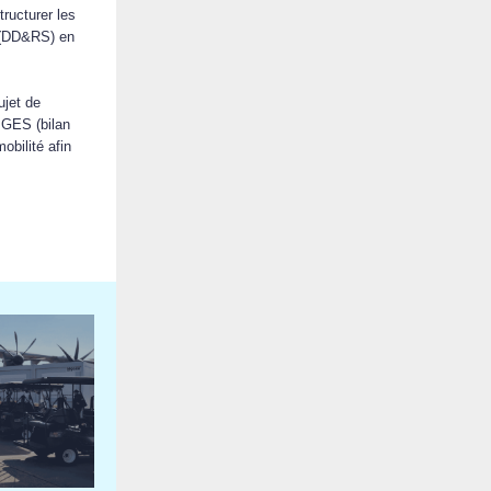
tructurer les
e (DD&RS) en
ujet de
BGES (bilan
mobilité
afin