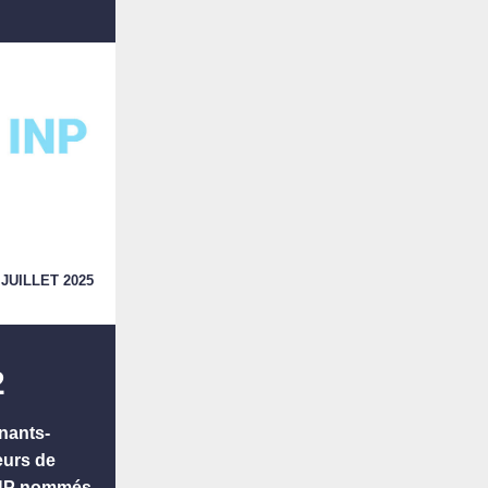
/ JUILLET
2025
2
nants-
eurs de
INP nommés