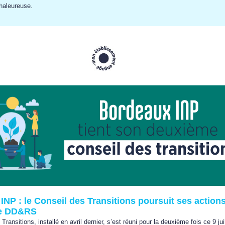
chaleureuse.
INP : le Conseil des Transitions poursuit ses action
de DD&RS
Transitions, installé en avril dernier, s’est réuni pour la deuxième fois ce
9 ju