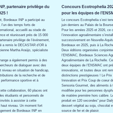
P, partenaire privilège du
Concours Ecotrophelia 2025
25 !
pour les équipes de l’EN
let, Bordeaux INP a participé au
Le concours Ecotrophelia s’est ten
 l’un des temps forts de
juin derniers au Palais de la Bours
ternational, accueilli au stade de
Pour les années 2025 et 2026, ce 
nce et réunissant près de 15 000
l’innovation agroalimentaire s’instal
artenaire privilège de l’événement,
successivement en Nouvelle-Aquita
ré a remis le DECASTAR d’OR à
Bordeaux en 2025, puis à La Roche
mbienne Martha Araújo, spécialiste
Deux éditions organisées conjoint
.
l’ENSMAC, Bordeaux Sciences Agr
hange a également permis à des
Agroalimentaire de La Rochelle. Ce
ercheurs de dialoguer avec des
deux équipes de l’ENSMAC ont pré
ut niveau en situation de handicap,
innovations, et toutes deux ont re
tributions de la recherche et de
distinctions prestigieuses ! Le Prix 
la performance sportive et à
Innovation et Prix Coup de coeur d
Sensoria Gourmet, des aliments à 
ette collaboration, 60 places ont
modifiée pour les personnes dysph
 des étudiants et personnels de
de matière première hors calibre. L
invités à assister à cette
produit en 120 secondes” pour Dail
 haut niveau. Un moment fort
dessert végétal au soja, chocolat et
ngagement de Bordeaux INP en
source de fer et de plaisir.