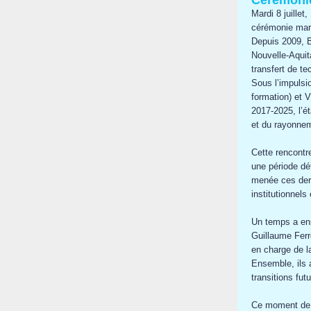
Cérémonie
Mardi 8 juille
cérémonie marq
Depuis 2009, B
Nouvelle-Aquita
transfert de te
Sous l’impulsi
formation) et V
2017-2025, l’é
et du rayonnem
Cette rencontr
une période dé
menée ces dern
institutionnel
Un temps a ens
Guillaume Ferr
en charge de l
Ensemble, ils 
transitions fut
Ce moment de p