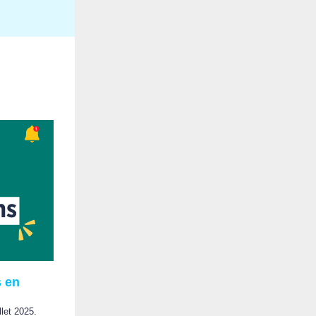
s en
illet 2025
.