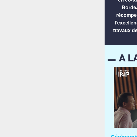
Bordea
récompe
l’excelle
travaux d