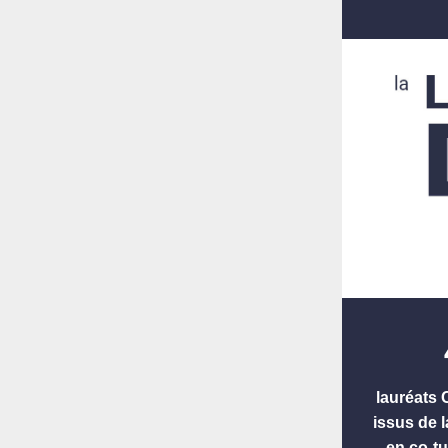
lauréats
issus de 
en co-tu