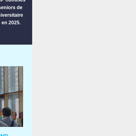
eniors de
niversitaire
 en 2025.