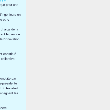
INP
ique pour une
’ingénieurs en
e et le
 charge de la
rant la période
e l’innovation
nt constitué
 collective
,
conduite par
e-présidente
 du transfert.
ompagnant les
phère