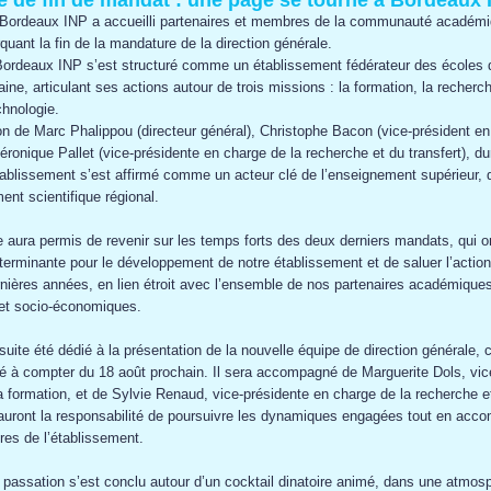
 de fin de mandat : une page se tourne à Bordeaux 
t, Bordeaux INP a accueilli partenaires et membres de la communauté académ
uant la fin de la mandature de la direction générale.
ordeaux INP s’est structuré comme un établissement fédérateur des écoles d
ine, articulant ses actions autour de trois missions : la formation, la recherch
chnologie.
on de Marc Phalippou (directeur général), Christophe Bacon (vice-président en
éronique Pallet (vice-présidente en charge de la recherche et du transfert), du
tablissement s’est affirmé comme un acteur clé de l’enseignement supérieur, d
ent scientifique régional.
e aura permis de revenir sur les temps forts des deux derniers mandats, qui o
terminante pour le développement de notre établissement et de saluer l’action
ières années, en lien étroit avec l’ensemble de nos partenaires académiques
s et socio-économiques.
uite été dédié à la présentation de la nouvelle équipe de direction générale, 
é à compter du 18 août prochain. Il sera accompagné de Marguerite Dols, vic
a formation, et de Sylvie Renaud, vice-présidente en charge de la recherche et
auront la responsabilité de poursuivre les dynamiques engagées tout en acc
ures de l’établissement.
assation s’est conclu autour d’un cocktail dinatoire animé, dans une atmos