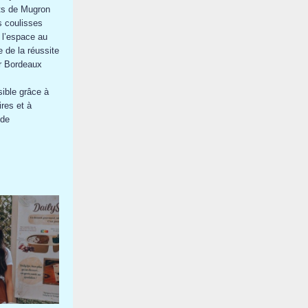
ts de Mugron
s coulisses
 l’espace au
 de la réussite
ar Bordeaux
ible grâce à
res et à
 de