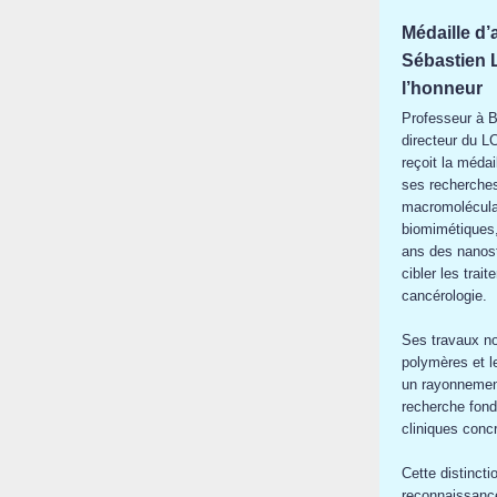
Médaille d
Sébastien
l’honneur
Professeur à
directeur du 
reçoit la méda
ses recherches
macromolécula
biomimétiques,
ans des nanost
cibler les tra
cancérologie.
Ses travaux no
polymères et l
un rayonnement 
recherche fond
cliniques conc
Cette distinct
reconnaissance