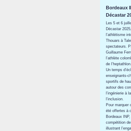
Bordeaux IN
Décastar 20
Les 5 et 6 juil
Décastar 2025,
l’athlétisme in
Thouars à Tale
spectateurs. P
Guillaume Fer
l’athlète colo
de l’heptathlon
Un temps d’éc
enseignants-ch
sportifs de ha
autour des con
l’ingénierie à 
l’inclusion.
Pour marquer c
été offertes à
Bordeaux INP, 
compétition de
illustrant l’e