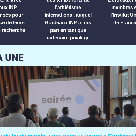
ux INP,
l’athlétisme
membres s
nsés pour
international, auquel
l’Institut U
nce de leurs
Bordeaux INP a pris
de France
e recherche.
part en tant que
partenaire privilège.