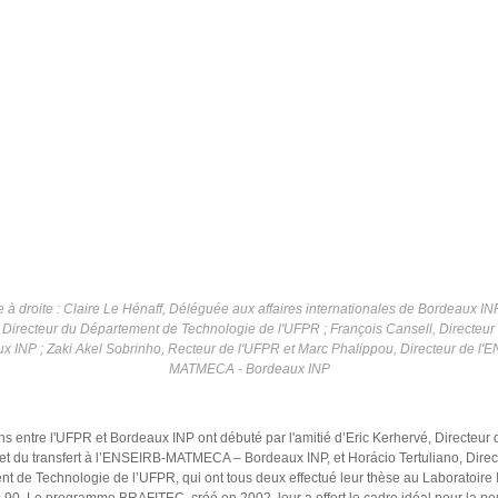
à droite : Claire Le Hénaff, Déléguée aux affaires internationales de Bordeaux IN
, Directeur du Département de Technologie de l'UFPR ; François Cansell, Directeur
x INP ; Zaki Akel Sobrinho, Recteur de l'UFPR et Marc Phalippou, Directeur de l'
MATMECA - Bordeaux INP
ns entre l'UFPR et Bordeaux INP ont débuté par l'amitié d’Eric Kerhervé, Directeur 
et du transfert à l’ENSEIRB-MATMECA – Bordeaux INP, et Horácio Tertuliano, Direc
t de Technologie de l’UFPR, qui ont tous deux effectué leur thèse au Laboratoire