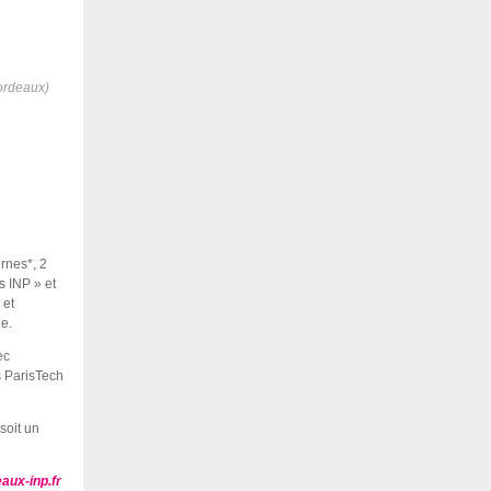
Bordeaux)
rnes*, 2
s INP » et
 et
ge.
ec
s ParisTech
soit un
.
aux-inp.fr