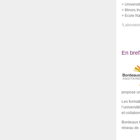
> Universi
> Illinois 
> Ecole Na
¹Laboratoi
En bref
propose un
Les format
l’universi
et collabo
Bordeaux I
réseau de 