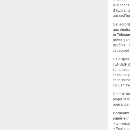
les années
leur coopé
d’étudiant
aujourd’hu
Cet accord
aux étudia
et Télécom
prévu qu'e
diplôme. R
cet accord
Ce disposi
l’ENSEIRB-
semestres 
leurs comp
cette forma
incluant l
Dans le but
projet per
pouvant êt
Bordeaux 
supérieur 
> Universit
> Ecole de