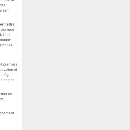
ursuite de
nges
lisent
ermettra
ctronique
R.
Il est
 double-
eront de
 4 premiers
tivation et
intégrer
d’origine,
ectuer un
um,
ignement