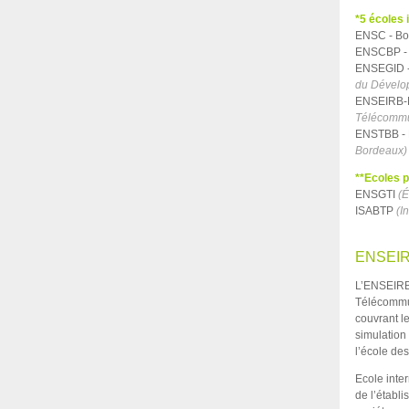
*5 écoles 
ENSC - Bo
ENSCBP -
ENSEGID -
du Dévelo
ENSEIRB-
Télécommu
ENSTBB - 
Bordeaux)
**Ecoles 
ENSGTI
(É
ISABTP
(In
ENSEIR
L’ENSEIRB
Télécommun
couvrant l
simulation
l’école des
Ecole inte
de l’établi