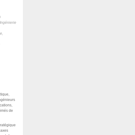
)
Ingénierie
e,
e
tique,
ngénieurs
cations,
lômés de
tratégique
4 axes