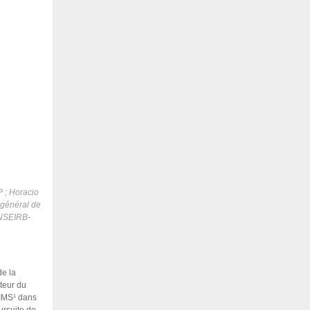
P ; Horacio
 général de
ENSEIRB-
de la
teur du
 IMS
¹
dans