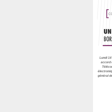
Lundi 14
accord d
Téléco
électroni
général d