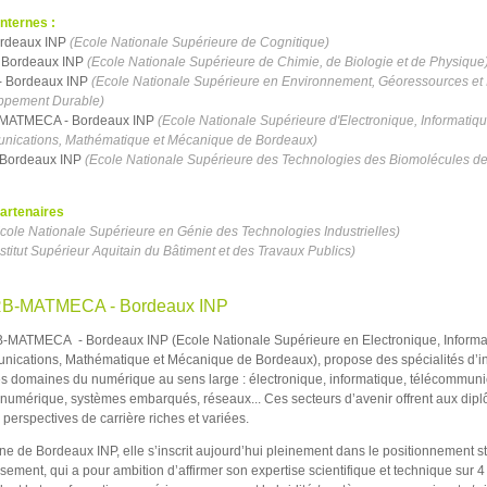
internes :
rdeaux INP
(Ecole Nationale Supérieure de Cognitique)
 Bordeaux INP
(Ecole Nationale Supérieure de Chimie, de Biologie et de Physique
 Bordeaux INP
(Ecole Nationale Supérieure en Environnement, Géoressources et 
ppement Durable)
MATMECA - Bordeaux INP
(Ecole Nationale Supérieure d'Electronique, Informatiqu
nications, Mathématique et Mécanique de Bordeaux)
Bordeaux INP
(Ecole Nationale Supérieure des Technologies des Biomolécules d
partenaires
cole Nationale Supérieure en Génie des Technologies Industrielles)
stitut Supérieur Aquitain du Bâtiment et des Travaux Publics)
B-MATMECA - Bordeaux INP
-MATMECA - Bordeaux INP (Ecole Nationale Supérieure en Electronique, Informa
ications, Mathématique et Mécanique de Bordeaux), propose des spécialités d’i
es domaines du numérique au sens large : électronique, informatique, télécommuni
 numérique, systèmes embarqués, réseaux... Ces secteurs d’avenir offrent aux dip
 perspectives de carrière riches et variées.
rne de Bordeaux INP, elle s’inscrit aujourd’hui pleinement dans le positionnement s
ssement, qui a pour ambition d’affirmer son expertise scientifique et technique sur 