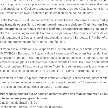
 90. Le programme BRAFITEC, créé en 2002, leur a offert le cadre idéal pour la po
ration et pour la mise en place d’accords de collaborations scientifiques et d’écha
s et d’enseignants. C’est donc tout naturellement que les deux établissements forma
i leur volonté d’un avenir commun par la création de ce double diplôme.
 entre Bordeaux INP d’une part et l’Universidade Federal Do Paran
á
d’autre part,
p
nts français et brésiliens d’obtenir conjointement le diplôme d’ingénieur en Ele
munications de Bordeaux INP et le diplôme « Engenheiro electrista » de l’UFP
ntre 2 et 3 élève-ingénieurs de Bordeaux INP partent à l'UFPR dans le cadre de ce
éciproquement, 2 étudiants brésiliens sont déjà inscrits à Bordeaux INP et bénéfici
 pour leur prochaine année d'études (rentrée 2017).
tif s’adresse aux étudiants de la spécialité Electronique et Télécommunications de
MATMECA – Bordeaux INP ayant validé 8 semestres d’études en France, dont les
du cycle d’ingénieur. Ils seront sélectionnés selon leur dossier académique, leur mo
étences en langue. Les étudiants de l’Universidade Federal Do Paraná souhaitant 
tion devront quant à eux avoir validé les 7 premiers semestres dans leur université 
’ensemble des cours obligatoires de la formation en Génie Electronique de l’UFPR.
 d’obtenir le double diplôme, tous les étudiants (français et brésiliens) devront eff
sonnel encadré de fin de cursus ainsi qu’un stage industriel de 20 semaines minim
re réalisé en France, au Brésil ou dans un autre pays.
INP propose aujourd’hui 12 doubles diplômes avec des établissements d’ense
internationaux prestigieux
, tels que :
é nationale de Brasilia (Brésil)
 Technologie Supérieure de Montréal (Canada)