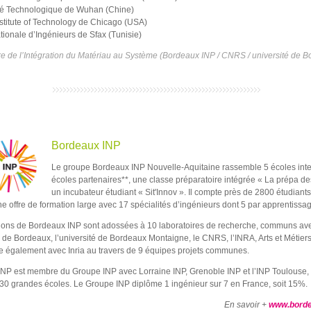
té Technologique de Wuhan (Chine)
Institute of Technology de Chicago (USA)
tionale d’Ingénieurs de Sfax (Tunisie)
re de l’Intégration du Matériau au Système (Bordeaux INP / CNRS / université de 
Bordeaux INP
Le groupe Bordeaux INP Nouvelle-Aquitaine rassemble 5 écoles inte
écoles partenaires**, une classe préparatoire intégrée « La prépa de
un incubateur étudiant « Sit'Innov ». Il compte près de 2800 étudiants
e offre de formation large avec 17 spécialités d’ingénieurs dont 5 par apprentissa
ions de Bordeaux INP sont adossées à 10 laboratoires de recherche, communs av
té de Bordeaux, l’université de Bordeaux Montaigne, le CNRS, l’INRA, Arts et Métier
re également avec Inria au travers de 9 équipes projets communes.
NP est membre du Groupe INP avec Lorraine INP, Grenoble INP et l’INP Toulouse, 
30 grandes écoles. Le Groupe INP diplôme 1 ingénieur sur 7 en France, soit 15%
En savoir +
www.borde