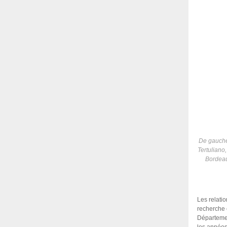
De gauche 
Tertuliano
Bordeau
Les relatio
recherche 
Départemen