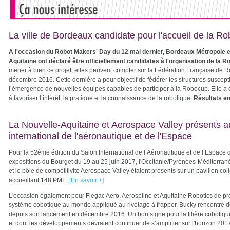
La ville de Bordeaux candidate pour l'accueil de la 
A l'occasion du Robot Makers' Day du 12 mai dernier, Bordeaux Métropole et
Aquitaine ont déclaré être officiellement candidates à l'organisation de la 
mener à bien ce projet, elles peuvent compter sur la Fédération Française de 
décembre 2016.
Cette dernière a pour objectif de fédérer les structures suscept
l’émergence de nouvelles équipes capables de participer à la Robocup. Elle a
à
favoriser l’intérêt, la pratique et la connaissance de la robotique.
Résultats en
La Nouvelle-Aquitaine et Aerospace Valley présents a
international de l'aéronautique et de l'Espace
Pour la 52ème édition du Salon International de l’Aéronautique et de l’Espace 
expositions du Bourget du 19 au 25 juin 2017, l'Occitanie/Pyrénées-Méditerran
et le pôle de compétitivité Aerospace Valley étaient présents sur un pavillon co
accueillant 148 PME.
[En savoir +]
L'occasion également pour
Fiegac Aero, Aerospline et Aquitaine Robotics de pr
système cobotique au monde appliqué au rivetage à frapper, Bucky rencontre d
depuis son lancement en décembre 2016. Un bon signe pour la filière cobotiqu
et dont les développements devraient continuer de s’amplifier sur l'horizon 201