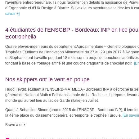
l'aventure entrepreneuriale. Ils nous racontent en détails la naissance de Pigwi
d’Ergonomie et d’UX Design à Biarritz. Suivez leurs aventures et aidez-les à con
savoir +]
4 étudiantes de l'ENSCBP - Bordeaux INP en lice pou
Ecotrophelia
Quatre élèves-ingénieurs du département Agroalimentaire – Génie biologique 
Trophées Etudiants de l’Innovation Alimentaire du 27 au 29 juin 2017 à Avign
et Stéphanie ont travaillé pendant 18 mois sur un projet de bouchées apéritive
fondant à base de fromage affiné et une couche craquante de chocolat noir.
[En
Nos skippers ont le vent en poupe
Hugo Feydit, étudiant à l'ENSEIRB-MATMECA - Bordeaux INP a décroché la 3
général du National Moth à Foil dans la baie de La Rochelle. Il prépare désor
monde qui auront lieu au lac de Garde (Italie) en Juillet.
Quant à Sébastien Simon (promo 2015 de l'ENSCBP - Bordeaux INP), il termine 
la 4ème place du classement général et remporte le trophée Turquie.
[En savoir
Bravo à eux !