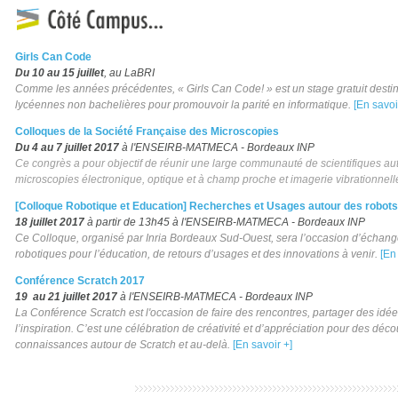
Girls Can Code
Du 10 au 15 juillet
, au LaBRI
Comme les années précédentes, « Girls Can Code! » est un stage gratuit destin
lycéennes non bachelières pour promouvoir la parité en informatique.
[En savoi
Colloques de la Société Française des Microscopies
Du 4 au 7 juillet 2017
à l'ENSEIRB-MATMECA - Bordeaux INP
Ce congrès a pour objectif de réunir une large communauté de scientifiques a
microscopies électronique, optique et à champ proche et imagerie vibrationnell
[Colloque Robotique et Education] Recherches et Usages autour des robot
18 juillet 2017
à partir de 13h45
à l'ENSEIRB-MATMECA - Bordeaux INP
Ce Colloque, organisé par Inria Bordeaux Sud-Ouest, sera l’occasion d’échange
robotiques pour l’éducation, de retours d’usages et des innovations à venir.
[En
Conférence Scratch 2017
19 au 21 juillet 2017
à l'ENSEIRB-MATMECA - Bordeaux INP
La Conférence Scratch est l'occasion de faire des rencontres, partager des idée
l’inspiration. C’est une célébration de créativité et d’appréciation pour des déc
connaissances autour de Scratch et au-delà.
[En savoir +]