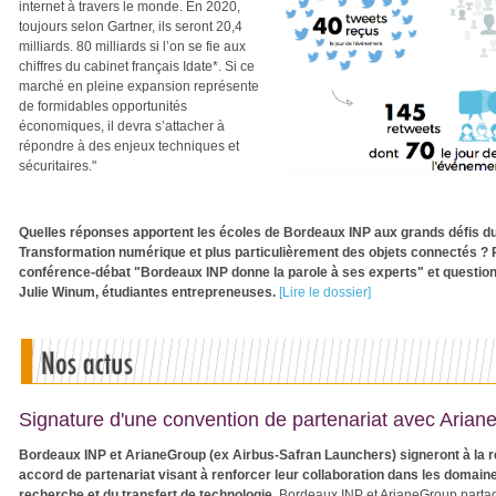
internet à travers le monde. En 2020,
toujours selon Gartner, ils seront 20,4
milliards. 80 milliards si l’on se fie aux
chiffres du cabinet français Idate*. Si ce
marché en pleine expansion représente
de formidables opportunités
économiques, il devra s’attacher à
répondre à des enjeux techniques et
sécuritaires."
Quelles réponses apportent les écoles de Bordeaux INP aux grands défis du
Transformation numérique et plus particulièrement des objets connectés ? 
conférence-débat "Bordeaux INP donne la parole à ses experts" et question
Julie Winum, étudiantes entrepreneuses.
[Lire le dossier]
Signature d'une convention de partenariat avec Aria
Bordeaux INP et ArianeGroup (ex Airbus-Safran Launchers) signeront à la r
accord de partenariat visant à renforcer leur collaboration dans les domaine
recherche et du transfert de technologie.
Bordeaux INP et ArianeGroup partage