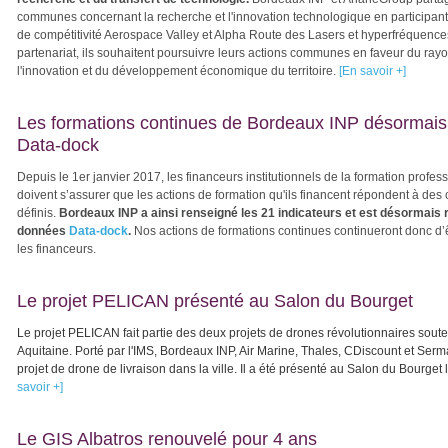
communes concernant la recherche et l'innovation technologique en participant 
de compétitivité Aerospace Valley et Alpha Route des Lasers et hyperfréquences
partenariat, ils souhaitent poursuivre leurs actions communes en faveur du ray
l'innovation et du développement économique du territoire.
[En savoir +]
Les formations continues de Bordeaux INP désormais
Data-dock
Depuis le 1er janvier 2017, les financeurs institutionnels de la formation profes
doivent s’assurer que les
actions de formation qu'ils financent répondent à des c
définis.
Bordeaux INP a ainsi renseigné les 21 indicateurs et est désormais 
données
Data-dock
.
Nos actions de formations continues continueront donc d’ê
les financeurs.
Le projet PELICAN présenté au Salon du Bourget
Le projet PELICAN fait partie des deux projets de drones révolutionnaires sout
Aquitaine. Porté par l'IMS, Bordeaux INP, Air Marine, Thales, CDiscount et Serm
projet de drone de livraison dans la ville. Il a été présenté au Salon du Bourget l
savoir +]
Le GIS Albatros renouvelé pour 4 ans