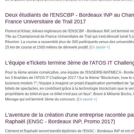
Deux étudiants de l'ENSCBP - Bordeaux INP au Cha
France Universitaire de Trail 2017
Florent et Kilian, élèves-ingénieurs de l'ENSCBP - Bordeaux INP, ont terminé r
79e au Championnat de France Universitaire de Trail qui s'est déroulé lundi 5 jui
Réunion.
La course a rassemblé plus de 300 participants venus des universités
25 km de course et 1500 mètres de dénivelé positif.
[En savoir +]
L'équipe eTickets termine 3ème de l'ATOS IT Challen
Pour la 4ème année consécutive, une équipe de l'ENSEIRB-MATMECA - Bordea
les 3 finalistes de l'ATOS IT Challenge 2017 ! Sur le thème "
Blockchain, how to 
business models ?", l'équipe a imaginé un projet d'application permettant de "gar
billets de spectacles, en contrôlant grâce à la technologie blockchain que le ve
propriétaire du billet et que ce billet n'est pas un faux". Bravo à
Mélanie Bochu
,
Ménage qui ont terminé 3ème du concours.
[En savoir +]
L'aventure de la création d'une entreprise racontée p
Raphaël (ENSC - Bordeaux INP, Promo 2017)
Clément et Raphaël seront bientôt diplômés de l'ENSC - Bordeaux INP et ont ch